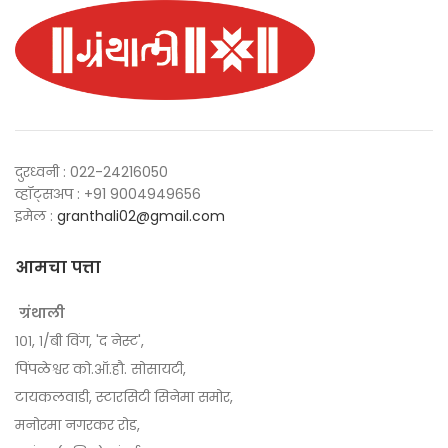
दुरध्वनी : 022-24216050
व्हॉट्सअप : +91 9004949656
इमेल :
granthali02@gmail.com
आमचा पत्ता
ग्रंथाली
१०१, १/बी विंग, 'द नेस्ट',
पिंपळेश्वर को.ऑ.हौ. सोसायटी,
टायकलवाडी, स्टारसिटी सिनेमा समोर,
मनोरमा नगरकर रोड,