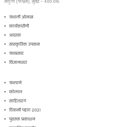
माटुंगा (पश्चिम), मुंबई - ४०० ०१६.
ग्रंथाली ओळख
कार्यकारीणी
आढावा
सांस्कृतिक उपक्रम
ग्रंथप्रसार
विज्ञानधारा
ग्रंथपाने
कोलाज
साहित्यरंग
दिवाळी पहाट २०२१
पुस्तक प्रकाशन