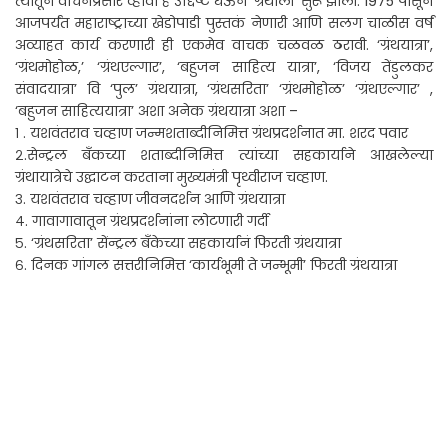
त्यातून वाचनप्रसार व्हावा हे उद्दिष्ट घेऊन ‘ग्रंथाली’ सुरू झाली. 1975 पासून
आजपर्यंत महाराष्ट्राच्या खेडोपाडी पुस्तकं नेणारी आणि सलग चाळीस वर्षं
अव्याहत कार्य करणारी ही एकमेव वाचक चळवळ ठरावी. ‘ग्रंथयात्रा’,
‘ग्रंथमोहोळ,’ ‘ग्रंथएल्गार’, ‘बहुजन साहित्य यात्रा’, ‘विजय तेंडुलकर
संवादयात्रा’ वि ‘पुल’ ग्रंथयात्रा, ‘ग्रंथसरिता’ ‘ग्रंथमोहोळ’ ‘ग्रंथएल्गार’ ,
‘बहुजन साहित्ययात्रा’ अशा अनेक ग्रंथयात्रा अशा –
१ . यशवंतराव चव्हाण जन्मशताब्दीनिमित्त ग्रंथप्रदर्शनात मा. शरद पवार
२.सेन्ट्रल बँकच्या शताब्दीनिमित्त त्यांच्या सहकार्याने आखलेल्या
ग्रंथायात्रेचे उद्घाटन करताना मुख्यमंत्री पृथ्वीराज चव्हाण.
३. यशवंतराव चव्हाण जीवनदर्शन आणि ग्रंथयात्रा
४. गावागावातून ग्रंथप्रदर्शनांना लोटणारी गर्दी
५. ‘ग्रंथसरिता’ सेंन्ट्रल बँकेच्या सहकार्यानं फिरती ग्रंथयात्रा
६. दिनक गांगल सत्तरीनिमित्त ‘कार्यभूमी ते जन्भूमी’ फिरती ग्रंथयात्रा