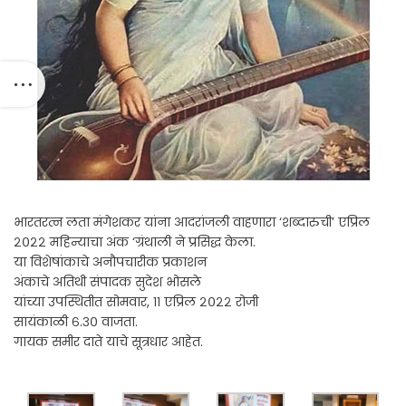
भारतरत्न लता मंगेशकर यांना आदरांजली वाहणारा ‘शब्दारुची’ एप्रिल
२०२२ महिन्याचा अंक ‘ग्रंथाली ने प्रसिद्ध केला.
या विशेषांकाचे अनौपचारीक प्रकाशन
अंकाचे अतिथी संपादक सुदेश भोसले
यांच्या उपस्थितीत सोमवार, ११ एप्रिल २०२२ रोजी
सायंकाळी ६.३० वाजता.
गायक समीर दाते याचे सूत्रधार आहेत.