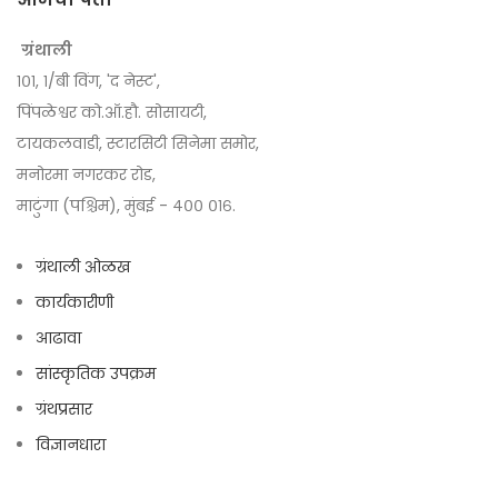
ग्रंथाली
१०१, १/बी विंग, 'द नेस्ट',
पिंपळेश्वर को.ऑ.हौ. सोसायटी,
टायकलवाडी, स्टारसिटी सिनेमा समोर,
मनोरमा नगरकर रोड,
माटुंगा (पश्चिम), मुंबई - ४०० ०१६.
ग्रंथाली ओळख
कार्यकारीणी
आढावा
सांस्कृतिक उपक्रम
ग्रंथप्रसार
विज्ञानधारा