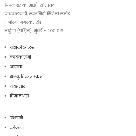
पिंपळेश्वर को.ऑ.हौ. सोसायटी,
टायकलवाडी, स्टारसिटी सिनेमा समोर,
मनोरमा नगरकर रोड,
माटुंगा (पश्चिम), मुंबई - ४०० ०१६.
ग्रंथाली ओळख
कार्यकारीणी
आढावा
सांस्कृतिक उपक्रम
ग्रंथप्रसार
विज्ञानधारा
ग्रंथपाने
कोलाज