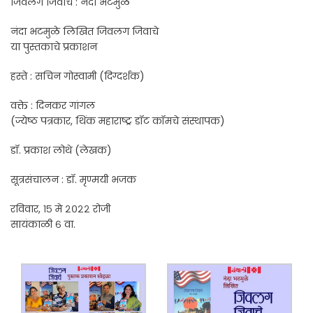
जिवलग जिवाचे : नंदा भटमुळे
नंदा भटमुळे लिखित जिवलग जिवाचे
या पुस्तकाचे प्रकाशन
हस्ते : सचिन गोस्वामी (दिग्दर्शक)
वक्ते : दिनकर गांगल
(ज्येष्ठ पत्रकार, थिंक महाराष्ट्र डॉट कॉमचे संस्थापक)
डॉ. प्रकाश लोथे (लेखक)
सूत्रसंचालन : डॉ. मृण्मयी भजक
रविवार, १५ मे २०२२ रोजी
सायंकाळी ६ वा.