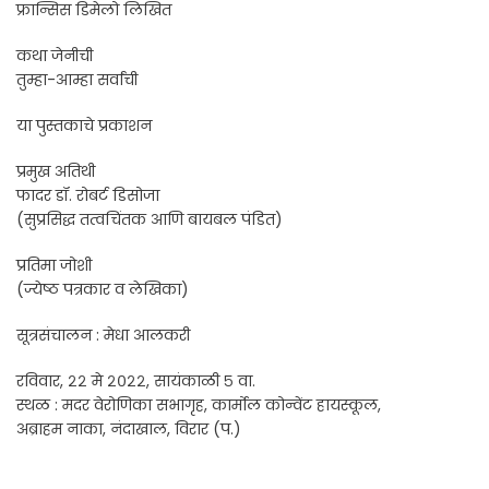
फ्रान्सिस डिमेलो लिखित
कथा जेनीची
तुम्हा-आम्हा सर्वांची
या पुस्तकाचे प्रकाशन
प्रमुख अतिथी
फादर डॉ. रोबर्ट डिसोजा
(सुप्रसिद्ध तत्वचिंतक आणि बायबल पंडित)
प्रतिमा जोशी
(ज्येष्ठ पत्रकार व लेखिका)
सूत्रसंचालन : मेधा आलकरी
रविवार, २२ मे २०२२, सायंकाळी ५ वा.
स्थळ : मदर वेरोणिका सभागृह, कार्मोल कोन्वेंट हायस्कूल,
अब्राहम नाका, नंदाखाल, विरार (प.)