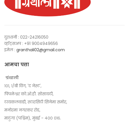
दुरध्वनी : 022-24216050
व्हॉट्सअप : +91 9004949656
इमेल :
granthali02@gmail.com
आमचा पत्ता
ग्रंथाली
१०१, १/बी विंग, 'द नेस्ट',
पिंपळेश्वर को.ऑ.हौ. सोसायटी,
टायकलवाडी, स्टारसिटी सिनेमा समोर,
मनोरमा नगरकर रोड,
माटुंगा (पश्चिम), मुंबई - ४०० ०१६.