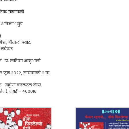
 श्रीपाद बाणावळी
ॉ. अविनाश सुपे
े
िश्रा, गीताली पवार,
्य- मयेकर
न : डॉ. लतिका भानुशाली
५ जून २०२२, सायंकाळी ६ वा.
र- माटुंगा कल्चरल सेंटर,
श्चिम), मुंबई – ४०००१६