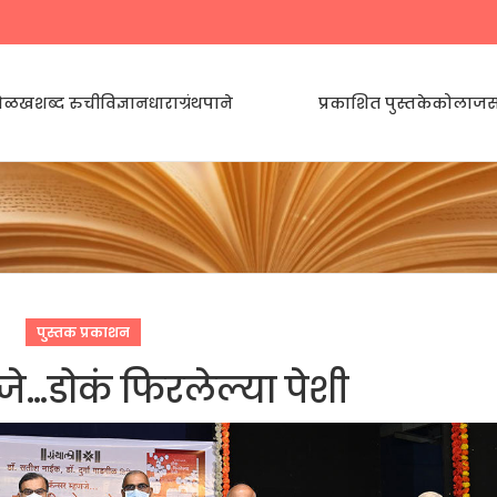
ी ओळख
शब्द रुची
विज्ञानधारा
ग्रंथपाने
चालू उपक्रम
प्रकाशित पुस्तके
कोलाज
स
पुस्तक प्रकाशन
जे…डोकं फिरलेल्या पेशी