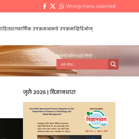
Wrong menu selected
ाहित्यरंग
वार्षिक उपक्रम
आमचे उपक्रम
व्हिडिओज्
ग्रंथाली वरील इतर गोष्टी
जुलै २०२६ | विज्ञानधारा