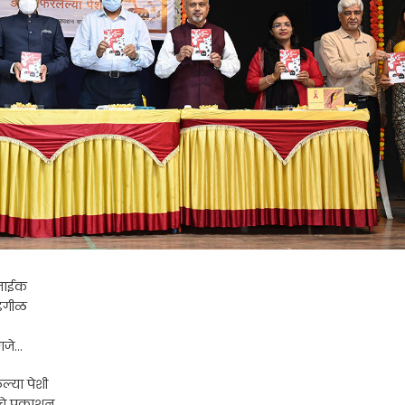
 नाईक
गाडगीळ
णजे…
ल्या पेशी
चे प्रकाशन