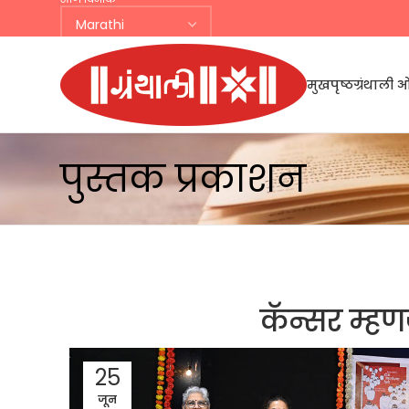
मुखपृष्ठ
ग्रंथाल
पुस्तक प्रकाशन
कॅन्सर म्हण
25
जून