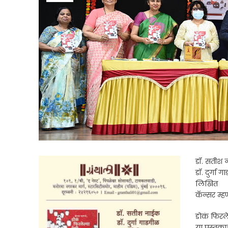
डॉ. सतीश
डॉ. दुर्गा 
लिखित
कॅन्सर म्ह
डोकं फिरले
या पुस्तका