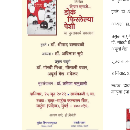
हस्ते : डॉ.
अध्यक्ष : ड
प्रमुख पाहुण
डॉ. गौरवी म
अपूर्वा वैद
सूत्रसंचाल
शनिवार, २
स्थळ : दाद
माटुंगा (प