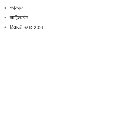
कोलाज
साहित्यरंग
दिवाळी पहाट २०२१
पुस्तक प्रकाशन
प्रकाशित पुस्तके
‘बलुतं’ ची ४० वर्षे
अरुण साधू स्मृती पाठ्यवृत्ती
ग्लोबल साहित्य सफर
ग्लोकल लेखिका
साहित्याच्या पारावर
इतरांना कळवा