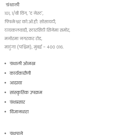
ग्रंथाली
१०१, १/बी विंग, 'द नेस्ट',
पिंपळेश्वर को.ऑ.हौ. सोसायटी,
टायकलवाडी, स्टारसिटी सिनेमा समोर,
मनोरमा नगरकर रोड,
माटुंगा (पश्चिम), मुंबई - ४०० ०१६.
ग्रंथाली ओळख
कार्यकारीणी
आढावा
सांस्कृतिक उपक्रम
ग्रंथप्रसार
विज्ञानधारा
ग्रंथपाने