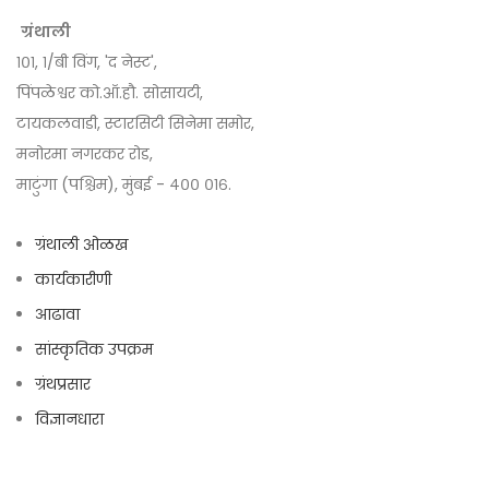
ग्रंथाली
१०१, १/बी विंग, 'द नेस्ट',
पिंपळेश्वर को.ऑ.हौ. सोसायटी,
टायकलवाडी, स्टारसिटी सिनेमा समोर,
मनोरमा नगरकर रोड,
माटुंगा (पश्चिम), मुंबई - ४०० ०१६.
ग्रंथाली ओळख
कार्यकारीणी
आढावा
सांस्कृतिक उपक्रम
ग्रंथप्रसार
विज्ञानधारा