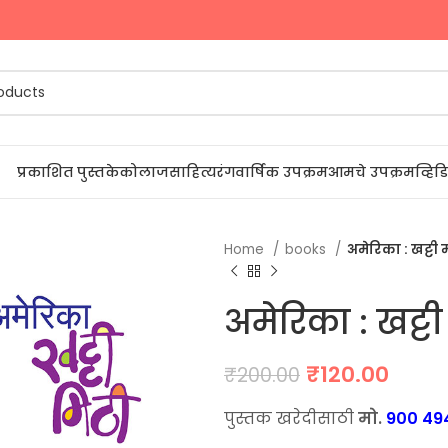
्रम
प्रकाशित पुस्तके
कोलाज
साहित्यरंग
वार्षिक उपक्रम
आमचे उपक्रम
व्हि
Home
books
अमेरिका : खट्टी
अमेरिका : खट्ट
Original
Curr
₹
120.00
₹
200.00
price
price
पुस्तक खरेदीसाठी
मो.
900 49
was:
is: