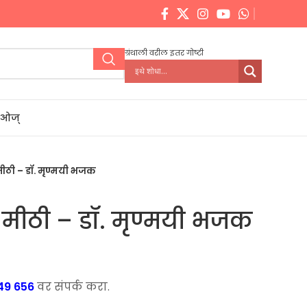
ग्रंथाली वरील इतर गोष्टी
डिओज्
 मीठी – डॉ. मृण्मयी भजक
ी मीठी – डॉ. मृण्मयी भजक
ent
49 656
वर संपर्क करा.