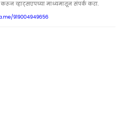
00.
ून व्हाट्सएपच्या माध्यमातून संपर्क करा.
wa.me/919004949656