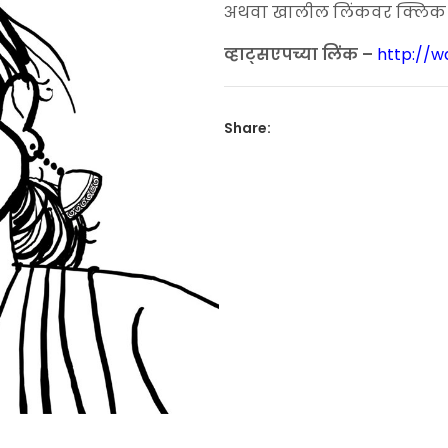
₹200.00.
₹120.
अथवा खालील लिंकवर क्लिक कर
व्हाट्सएपच्या लिंक –
http://
Share: