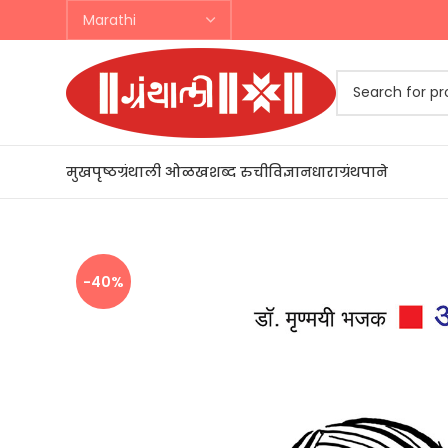
मुखपृष्ठ
ग्रंथाली ओळख
शब्द रुची
विज्ञानधारा
ग्रंथपाने
चालू उपक
-40%