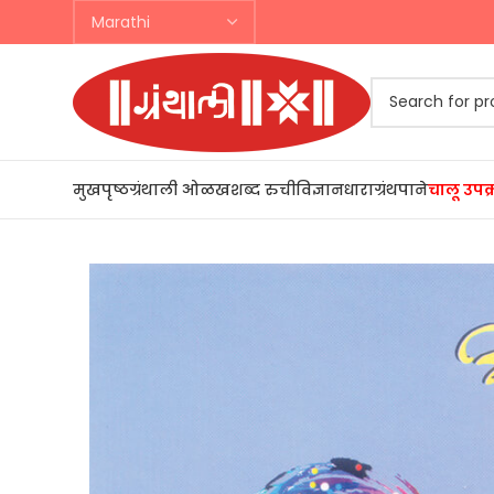
मुखपृष्ठ
ग्रंथाली ओळख
शब्द रुची
विज्ञानधारा
ग्रंथपाने
चालू उपक