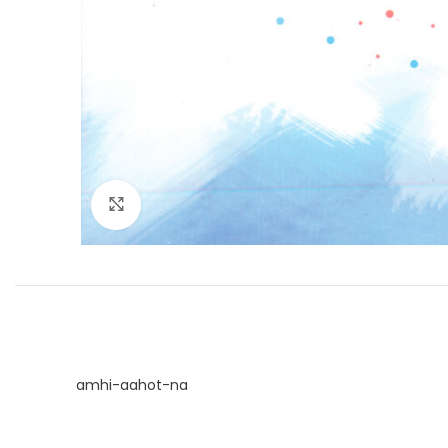
Click to enlarge
amhi-aahot-na