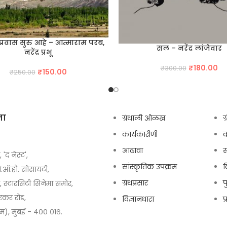
्रवास सुरु आहे – आत्माराम परब,
सल – नरेंद्र लांजेवार
नरेंद्र प्रभू
Original
Cu
₹
180.00
₹
300.00
Original
Current
₹
150.00
₹
250.00
price
pr
price
price
was:
is:
was:
is:
₹300.00.
₹1
₹250.00.
₹150.00.
ता
ग्रंथाली ओळख
ग
कार्यकारीणी
आढावा
स
, 'द नेस्ट',
सांस्कृतिक उपक्रम
द
ो.ऑ.हौ. सोसायटी,
ग्रंथप्रसार
प
स्टारसिटी सिनेमा समोर,
कर रोड,
विज्ञानधारा
प
चिम), मुंबई - ४०० ०१६.