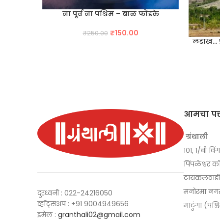
ना पूर्व ना पश्चिम – बाळ फोंडके
Original
Current
₹
150.00
₹
250.00
लडाख… प
price
price
was:
is:
₹250.00.
₹150.00.
आमचा पत्
ग्रंथाली
१०१, १/बी विंग
पिंपळेश्वर क
टायकलवाडी, 
मनोरमा नगर
दुरध्वनी : 022-24216050
व्हॉट्सअप : +91 9004949656
माटुंगा (पश्
इमेल :
granthali02@gmail.com