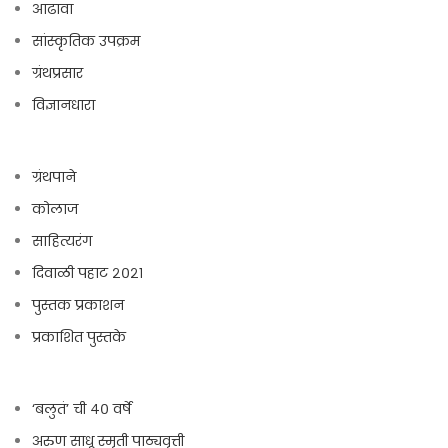
आढावा
सांस्कृतिक उपक्रम
ग्रंथप्रसार
विज्ञानधारा
ग्रंथपाने
कोलाज
साहित्यरंग
दिवाळी पहाट २०२१
पुस्तक प्रकाशन
प्रकाशित पुस्तके
‘बलुतं’ ची ४० वर्षे
अरुण साधू स्मृती पाठ्यवृत्ती