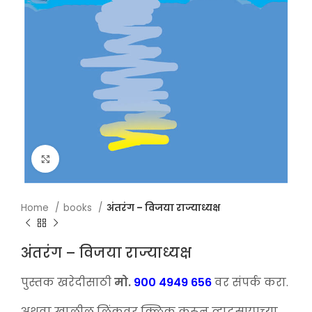
Click to enlarge
Home
books
अंतरंग – विजया राज्याध्यक्ष
अंतरंग – विजया राज्याध्यक्ष
पुस्तक खरेदीसाठी
मो.
900 4949 656
वर संपर्क करा.
अथवा खालील लिंकवर क्लिक करून व्हाट्सएपच्या