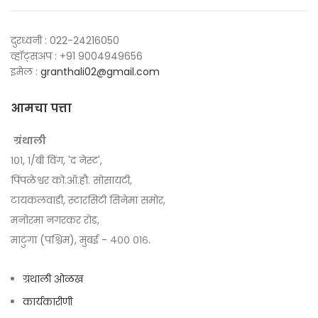
दुरध्वनी : 022-24216050
व्हॉट्सअप : +91 9004949656
इमेल :
granthali02@gmail.com
आमचा पत्ता
ग्रंथाली
१०१, १/बी विंग, 'द नेस्ट',
पिंपळेश्वर को.ऑ.हौ. सोसायटी,
टायकलवाडी, स्टारसिटी सिनेमा समोर,
मनोरमा नगरकर रोड,
माटुंगा (पश्चिम), मुंबई - ४०० ०१६.
ग्रंथाली ओळख
कार्यकारीणी