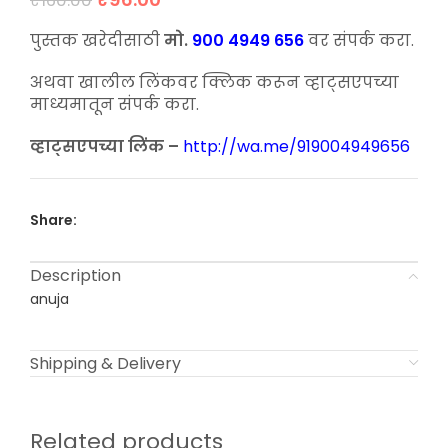
₹
160.00
price
price
was:
is:
पुस्तक खरेदीसाठी
मो.
900 4949 656
वर संपर्क करा.
₹160.00.
₹96.00.
अथवा खालील लिंकवर क्लिक करून व्हाट्सएपच्या
माध्यमातून संपर्क करा.
व्हाट्सएपच्या लिंक –
http://wa.me/919004949656
Share:
Description
anuja
Shipping & Delivery
Related products