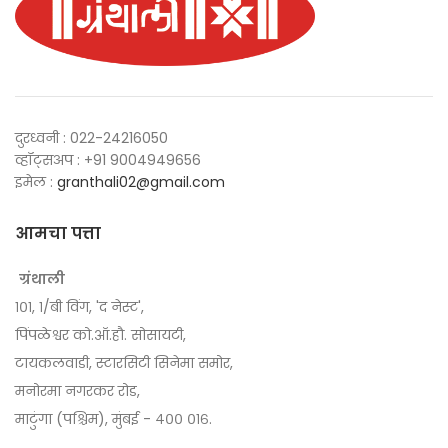
दुरध्वनी : 022-24216050
व्हॉट्सअप : +91 9004949656
इमेल :
granthali02@gmail.com
आमचा पत्ता
ग्रंथाली
१०१, १/बी विंग, 'द नेस्ट',
पिंपळेश्वर को.ऑ.हौ. सोसायटी,
टायकलवाडी, स्टारसिटी सिनेमा समोर,
मनोरमा नगरकर रोड,
माटुंगा (पश्चिम), मुंबई - ४०० ०१६.