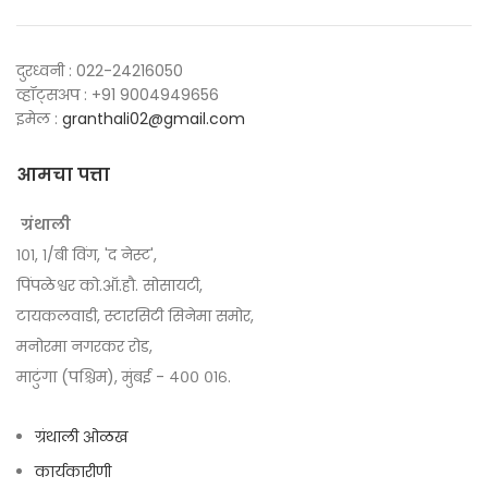
दुरध्वनी : 022-24216050
व्हॉट्सअप : +91 9004949656
इमेल :
granthali02@gmail.com
आमचा पत्ता
ग्रंथाली
१०१, १/बी विंग, 'द नेस्ट',
पिंपळेश्वर को.ऑ.हौ. सोसायटी,
टायकलवाडी, स्टारसिटी सिनेमा समोर,
मनोरमा नगरकर रोड,
माटुंगा (पश्चिम), मुंबई - ४०० ०१६.
ग्रंथाली ओळख
कार्यकारीणी