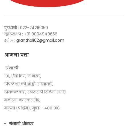
दुरध्वनी : 022-24216050
व्हॉट्सअप : +91 9004949656
इमेल :
granthali02@gmail.com
आमचा पत्ता
ग्रंथाली
१०१, १/बी विंग, 'द नेस्ट',
पिंपळेश्वर को.ऑ.हौ. सोसायटी,
टायकलवाडी, स्टारसिटी सिनेमा समोर,
मनोरमा नगरकर रोड,
माटुंगा (पश्चिम), मुंबई - ४०० ०१६.
ग्रंथाली ओळख