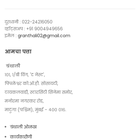
दुरध्वनी : 022-24216050
व्हॉट्सअप : +91 9004949656
इमेल :
granthali02@gmail.com
आमचा पत्ता
ग्रंथाली
१०१, १/बी विंग, 'द नेस्ट',
पिंपळेश्वर को.ऑ.हौ. सोसायटी,
टायकलवाडी, स्टारसिटी सिनेमा समोर,
मनोरमा नगरकर रोड,
माटुंगा (पश्चिम), मुंबई - ४०० ०१६.
ग्रंथाली ओळख
कार्यकारीणी