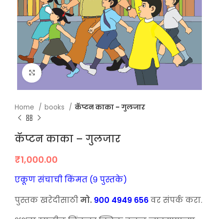
Click to enlarge
Home
books
कॅप्टन काका – गुलजार
कॅप्टन काका – गुलजार
₹
1,000.00
एकूण संचाची किंमत (९ पुस्तके)
पुस्तक खरेदीसाठी
मो.
900 4949 656
वर संपर्क करा.