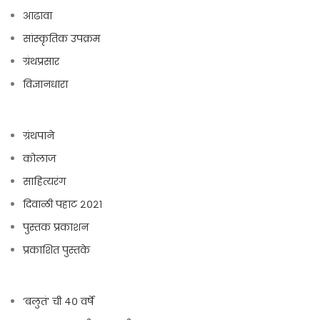
आढावा
सांस्कृतिक उपक्रम
ग्रंथप्रसार
विज्ञानधारा
ग्रंथपाने
कोलाज
साहित्यरंग
दिवाळी पहाट २०२१
पुस्तक प्रकाशन
प्रकाशित पुस्तके
‘बलुतं’ ची ४० वर्षे