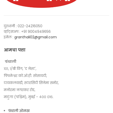
दुरध्वनी : 022-24216050
व्हॉट्सअप : +91 9004949656
इमेल :
granthali02@gmail.com
आमचा पत्ता
ग्रंथाली
१०१, १/बी विंग, 'द नेस्ट',
पिंपळेश्वर को.ऑ.हौ. सोसायटी,
टायकलवाडी, स्टारसिटी सिनेमा समोर,
मनोरमा नगरकर रोड,
माटुंगा (पश्चिम), मुंबई - ४०० ०१६.
ग्रंथाली ओळख