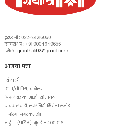
दुरध्वनी : 022-24216050
व्हॉट्सअप : +91 9004949656
इमेल :
granthali02@gmail.com
आमचा पत्ता
ग्रंथाली
१०१, १/बी विंग, 'द नेस्ट',
पिंपळेश्वर को.ऑ.हौ. सोसायटी,
टायकलवाडी, स्टारसिटी सिनेमा समोर,
मनोरमा नगरकर रोड,
माटुंगा (पश्चिम), मुंबई - ४०० ०१६.