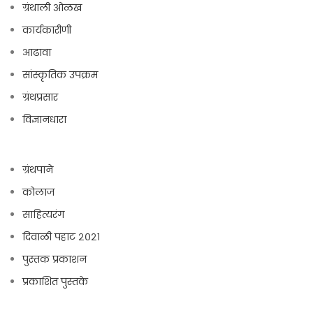
ग्रंथाली ओळख
कार्यकारीणी
आढावा
सांस्कृतिक उपक्रम
ग्रंथप्रसार
विज्ञानधारा
ग्रंथपाने
कोलाज
साहित्यरंग
दिवाळी पहाट २०२१
पुस्तक प्रकाशन
प्रकाशित पुस्तके