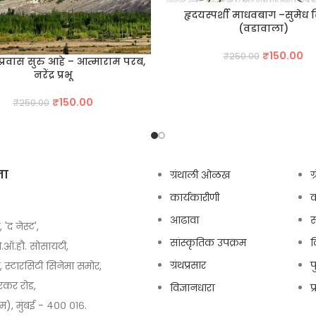
हृदयस्पर्शी माधवबाग –सुमेध 
(वडावाला)
Original
Cu
₹
150.00
₹
250.00
्रवास सुरु आहे – आत्माराम परब,
price
pr
नरेंद्र प्रभू
was:
is:
₹250.00.
₹1
Original
Current
₹
150.00
₹
250.00
price
price
was:
is:
₹250.00.
₹150.00.
ता
ग्रंथाली ओळख
ग
कार्यकारीणी
आढावा
स
, 'द नेस्ट',
सांस्कृतिक उपक्रम
द
ो.ऑ.हौ. सोसायटी,
ग्रंथप्रसार
प
स्टारसिटी सिनेमा समोर,
कर रोड,
विज्ञानधारा
प
चिम), मुंबई - ४०० ०१६.