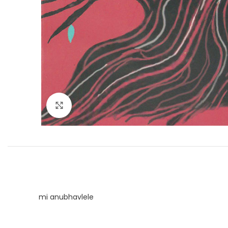
Click to enlarge
mi anubhavlele