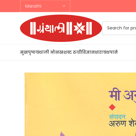
मुखपृष्ठ
ग्रंथाली ओळख
शब्द रुची
विज्ञानधारा
ग्रंथपाने