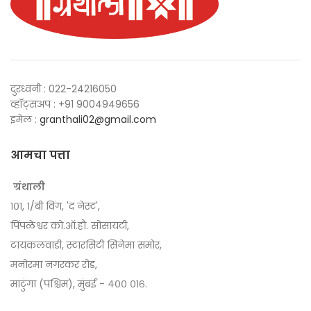
दुरध्वनी : 022-24216050
व्हॉट्सअप : +91 9004949656
इमेल :
granthali02@gmail.com
आमचा पत्ता
ग्रंथाली
१०१, १/बी विंग, 'द नेस्ट',
पिंपळेश्वर को.ऑ.हौ. सोसायटी,
टायकलवाडी, स्टारसिटी सिनेमा समोर,
मनोरमा नगरकर रोड,
माटुंगा (पश्चिम), मुंबई - ४०० ०१६.