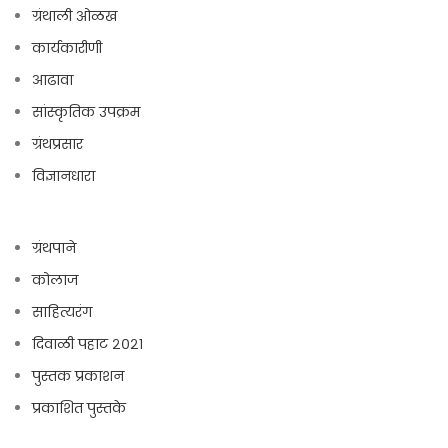
ग्रंथाली ओळख
कार्यकारीणी
आढावा
सांस्कृतिक उपक्रम
ग्रंथप्रसार
विज्ञानधारा
ग्रंथपाने
कोलाज
साहित्यरंग
दिवाळी पहाट २०२१
पुस्तक प्रकाशन
प्रकाशित पुस्तके