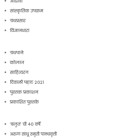
आढावा
सांस्कृतिक उपक्रम
ग्रंथप्रसार
विज्ञानधारा
ग्रंथपाने
कोलाज
साहित्यरंग
दिवाळी पहाट २०२१
पुस्तक प्रकाशन
प्रकाशित पुस्तके
‘बलुतं’ ची ४० वर्षे
अरुण साधू स्मृती पाठ्यवृत्ती