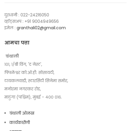
दुरध्वनी : 022-24216050
व्हॉट्सअप : +91 9004949656
इमेल :
granthali02@gmail.com
आमचा पत्ता
ग्रंथाली
१०१, १/बी विंग, 'द नेस्ट',
पिंपळेश्वर को.ऑ.हौ. सोसायटी,
टायकलवाडी, स्टारसिटी सिनेमा समोर,
मनोरमा नगरकर रोड,
माटुंगा (पश्चिम), मुंबई - ४०० ०१६.
ग्रंथाली ओळख
कार्यकारीणी