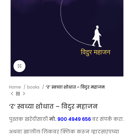
Click to enlarge
Home
books
‘र’ स्वच्या शोधात – विदुर महाजन
‘र’ स्वच्या शोधात – विदुर महाजन
पुस्तक खरेदीसाठी
मो.
900 4949 656
वर संपर्क करा.
अथवा खालील लिंकवर क्लिक करून व्हाट्सएपच्या