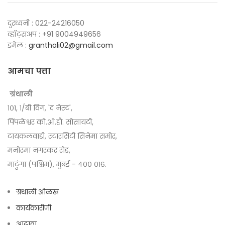
दुरध्वनी : 022-24216050
व्हॉट्सअप : +91 9004949656
इमेल :
granthali02@gmail.com
आमचा पत्ता
ग्रंथाली
१०१, १/बी विंग, 'द नेस्ट',
पिंपळेश्वर को.ऑ.हौ. सोसायटी,
टायकलवाडी, स्टारसिटी सिनेमा समोर,
मनोरमा नगरकर रोड,
माटुंगा (पश्चिम), मुंबई - ४०० ०१६.
ग्रंथाली ओळख
कार्यकारीणी
आढावा