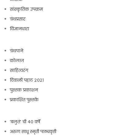
सांस्कृतिक उपक्रम
ग्रंथप्रसार
विज्ञानधारा
ग्रंथपाने
कोलाज
साहित्यरंग
दिवाळी पहाट २०२१
पुस्तक प्रकाशन
प्रकाशित पुस्तके
‘बलुतं’ ची ४० वर्षे
अरुण साधू स्मृती पाठ्यवृत्ती