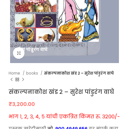
Click to enlarge
Home
books
संकल्पनाकोश खंड २ – सुरेश पांडुरंग वाघे
संकल्पनाकोश खंड २ – सुरेश पांडुरंग वाघे
₹
3,200.00
भाग १, २, ३, ४, ५ यांची एकत्रित किंमत रु. ३२००/-
पुस्तक खरेदीसाठी
मो.
900 4949 656
वर संपर्क करा.