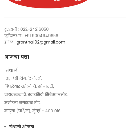
दुरध्वनी : 022-24216050
व्हॉट्सअप : +91 9004949656
इमेल :
granthali02@gmail.com
आमचा पत्ता
ग्रंथाली
१०१, १/बी विंग, 'द नेस्ट',
पिंपळेश्वर को.ऑ.हौ. सोसायटी,
टायकलवाडी, स्टारसिटी सिनेमा समोर,
मनोरमा नगरकर रोड,
माटुंगा (पश्चिम), मुंबई - ४०० ०१६.
ग्रंथाली ओळख