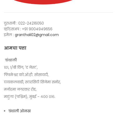
दुरध्वनी : 022-24216050
व्हॉट्सअप : +91 9004949656
इमेल :
granthali02@gmail.com
आमचा पत्ता
ग्रंथाली
१०१, १/बी विंग, 'द नेस्ट',
पिंपळेश्वर को.ऑ.हौ. सोसायटी,
टायकलवाडी, स्टारसिटी सिनेमा समोर,
मनोरमा नगरकर रोड,
माटुंगा (पश्चिम), मुंबई - ४०० ०१६.
ग्रंथाली ओळख