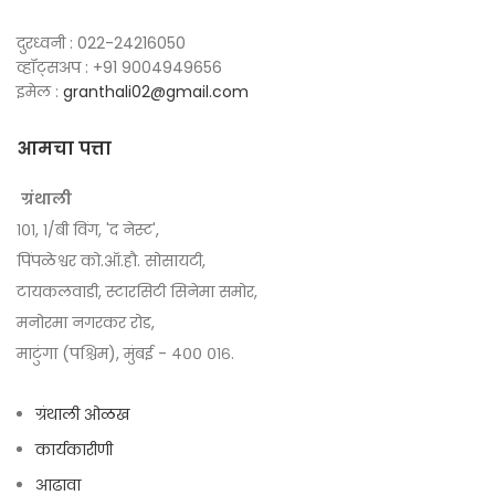
दुरध्वनी : 022-24216050
व्हॉट्सअप : +91 9004949656
इमेल :
granthali02@gmail.com
आमचा पत्ता
ग्रंथाली
१०१, १/बी विंग, 'द नेस्ट',
पिंपळेश्वर को.ऑ.हौ. सोसायटी,
टायकलवाडी, स्टारसिटी सिनेमा समोर,
मनोरमा नगरकर रोड,
माटुंगा (पश्चिम), मुंबई - ४०० ०१६.
ग्रंथाली ओळख
कार्यकारीणी
आढावा