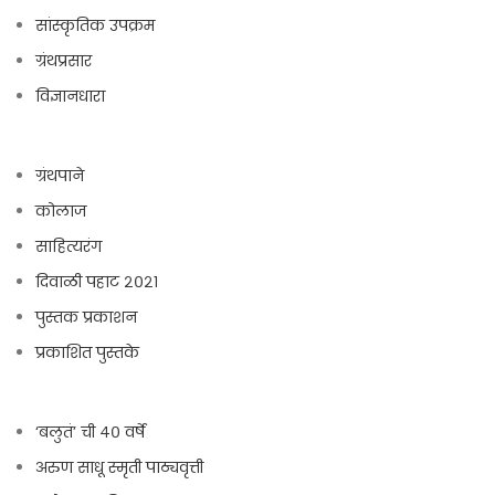
सांस्कृतिक उपक्रम
ग्रंथप्रसार
विज्ञानधारा
ग्रंथपाने
कोलाज
साहित्यरंग
दिवाळी पहाट २०२१
पुस्तक प्रकाशन
प्रकाशित पुस्तके
‘बलुतं’ ची ४० वर्षे
अरुण साधू स्मृती पाठ्यवृत्ती