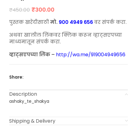
Original
Current
₹
300.00
₹
450.00
price
price
was:
is:
पुस्तक खरेदीसाठी
मो.
900 4949 656
वर संपर्क करा.
₹450.00.
₹300.00.
अथवा खालील लिंकवर क्लिक करून व्हाट्सएपच्या
माध्यमातून संपर्क करा.
व्हाट्सएपच्या लिंक –
http://wa.me/919004949656
Share:
Description
ashaky_te_shakya
Shipping & Delivery