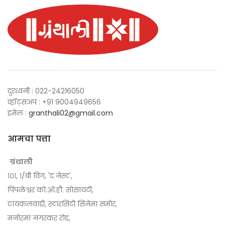
was:
is:
was:
is:
₹100.00.
₹60.00.
₹125.00.
₹75.00.
दुरध्वनी : 022-24216050
व्हॉट्सअप : +91 9004949656
इमेल :
granthali02@gmail.com
आमचा पत्ता
ग्रंथाली
१०१, १/बी विंग, 'द नेस्ट',
पिंपळेश्वर को.ऑ.हौ. सोसायटी,
टायकलवाडी, स्टारसिटी सिनेमा समोर,
मनोरमा नगरकर रोड,