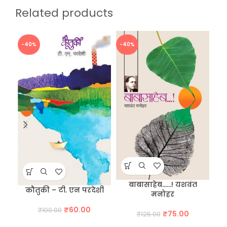
Related products
-40%
-40%
-3
बाबासाहेब……! यशवंत
कौतुकी – टी. एन परदेशी
मनोहर
Original
Current
₹
60.00
₹
100.00
Original
Current
₹
75.00
₹
125.00
price
price
price
price