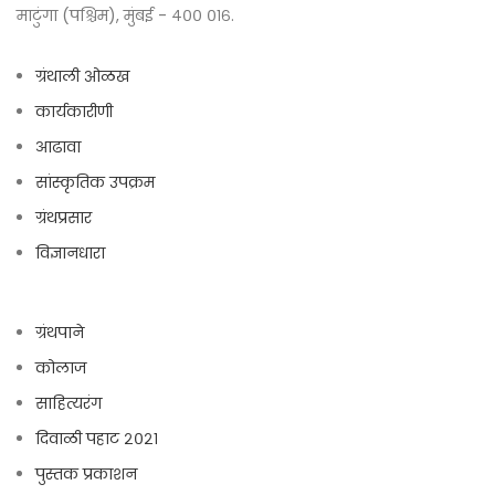
माटुंगा (पश्चिम), मुंबई - ४०० ०१६.
ग्रंथाली ओळख
कार्यकारीणी
आढावा
सांस्कृतिक उपक्रम
ग्रंथप्रसार
विज्ञानधारा
ग्रंथपाने
कोलाज
साहित्यरंग
दिवाळी पहाट २०२१
पुस्तक प्रकाशन