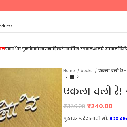
्रम
प्रकाशित पुस्तके
कोलाज
साहित्यरंग
वार्षिक उपक्रम
आमचे उपक्रम
व्हि
Home
books
एकला चलो रे! – 
एकला चलो रे! 
Original
Curr
₹
240.00
₹
350.00
price
pric
पुस्तक खरेदीसाठी
मो.
900 49
was:
is: