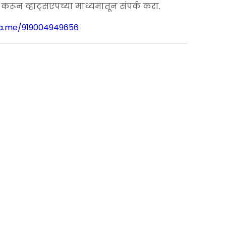
.00.
ून व्हाट्सएपच्या माध्यमातून संपर्क करा.
wa.me/919004949656