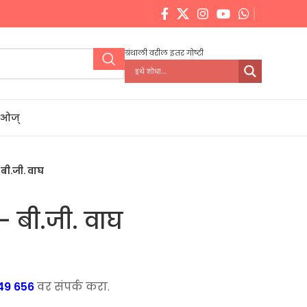
ग्रंथाली वरील इतर गोष्टी
डिओज्
बी.जी. वाघ
– बी.जी. वाघ
ent
e
49 656
वर संपर्क करा.