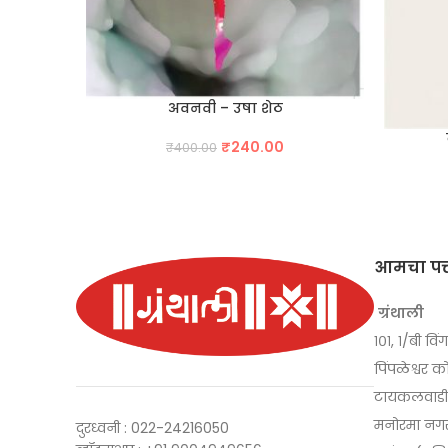
अवनवी – उषा शेठ
Original
Current
₹
240.00
₹
400.00
price
price
was:
is:
₹400.00.
₹240.00.
आमचा पत्
ग्रंथाली
१०१, १/बी विंग
पिंपळेश्वर क
टायकलवाडी, 
मनोरमा नगर
दुरध्वनी : 022-24216050