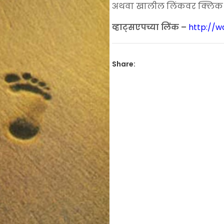
₹350.00.
₹240
अथवा खालील लिंकवर क्लिक कर
व्हाट्सएपच्या लिंक –
http://
Share: