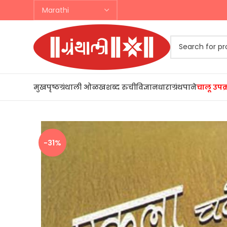
मुखपृष्ठ
ग्रंथाली ओळख
शब्द रुची
विज्ञानधारा
ग्रंथपाने
चालू उपक
-31%