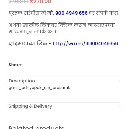
Original
Current
₹
270.00
₹
400.00
price
price
was:
is:
पुस्तक खरेदीसाठी
मो.
900 4949 656
वर संपर्क करा.
₹400.00.
₹270.00.
अथवा खालील लिंकवर क्लिक करून व्हाट्सएपच्या
माध्यमातून संपर्क करा.
व्हाट्सएपच्या लिंक –
http://wa.me/919004949656
Share:
Description
ganit_adhyapak_ani_prasarak
Shipping & Delivery
Related products