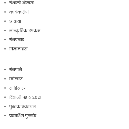
ग्रंथाली ओळख
कार्यकारीणी
आढावा
सांस्कृतिक उपक्रम
ग्रंथप्रसार
विज्ञानधारा
ग्रंथपाने
कोलाज
साहित्यरंग
दिवाळी पहाट २०२१
पुस्तक प्रकाशन
प्रकाशित पुस्तके