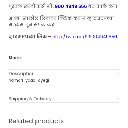
price
price
was:
is:
पुस्तक खरेदीसाठी
मो.
900 4949 656
वर संपर्क करा.
₹250.00.
₹180.00.
अथवा खालील लिंकवर क्लिक करून व्हाट्सएपच्या
माध्यमातून संपर्क करा.
व्हाट्सएपच्या लिंक –
http://wa.me/919004949656
Share:
Description
hamari_yaad_ayegi
Shipping & Delivery
Related products