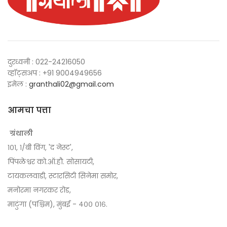
दुरध्वनी : 022-24216050
व्हॉट्सअप : +91 9004949656
इमेल :
granthali02@gmail.com
आमचा पत्ता
ग्रंथाली
१०१, १/बी विंग, 'द नेस्ट',
पिंपळेश्वर को.ऑ.हौ. सोसायटी,
टायकलवाडी, स्टारसिटी सिनेमा समोर,
मनोरमा नगरकर रोड,
माटुंगा (पश्चिम), मुंबई - ४०० ०१६.