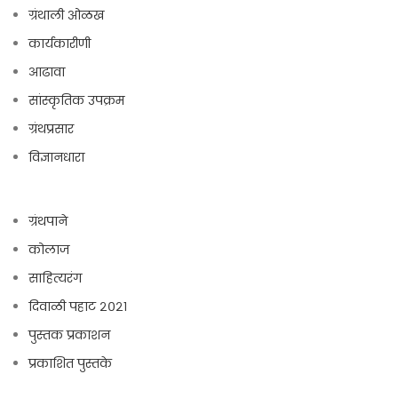
ग्रंथाली ओळख
कार्यकारीणी
आढावा
सांस्कृतिक उपक्रम
ग्रंथप्रसार
विज्ञानधारा
ग्रंथपाने
कोलाज
साहित्यरंग
दिवाळी पहाट २०२१
पुस्तक प्रकाशन
प्रकाशित पुस्तके