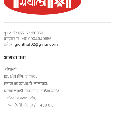
दुरध्वनी : 022-24216050
व्हॉट्सअप : +91 9004949656
इमेल :
granthali02@gmail.com
आमचा पत्ता
ग्रंथाली
१०१, १/बी विंग, 'द नेस्ट',
पिंपळेश्वर को.ऑ.हौ. सोसायटी,
टायकलवाडी, स्टारसिटी सिनेमा समोर,
मनोरमा नगरकर रोड,
माटुंगा (पश्चिम), मुंबई - ४०० ०१६.