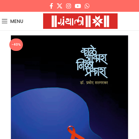
MENU
-40%