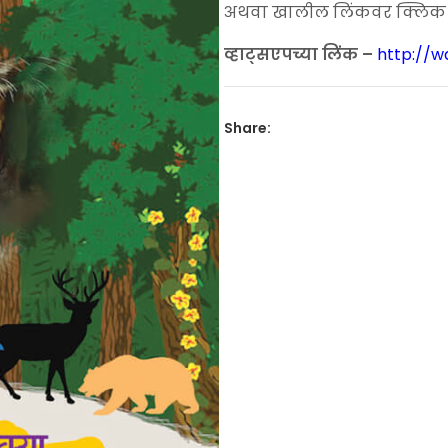
₹150.00.
₹90.00
अथवा खालील लिंकवर क्लिक कर
व्हाट्सएपच्या लिंक –
http://
Share: