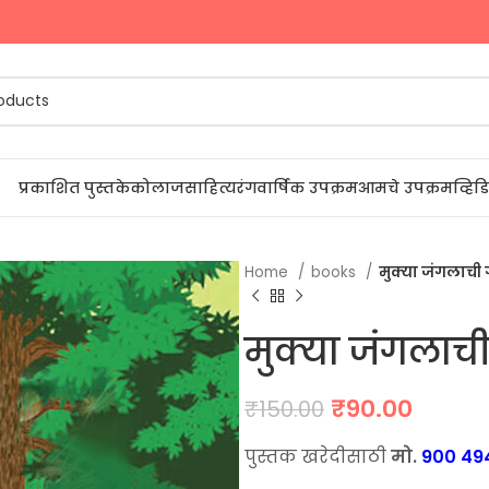
्रम
प्रकाशित पुस्तके
कोलाज
साहित्यरंग
वार्षिक उपक्रम
आमचे उपक्रम
व्हि
Home
books
मुक्या जंगलाची ग
मुक्या जंगलाची
Original
Curre
₹
90.00
₹
150.00
price
price
पुस्तक खरेदीसाठी
मो.
900 49
was:
is: