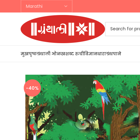
मुखपृष्ठ
ग्रंथाली ओळख
शब्द रुची
विज्ञानधारा
ग्रंथपाने
चालू उपक
-40%