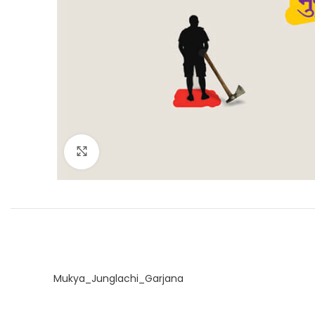
Click to enlarge
Mukya_Junglachi_Garjana