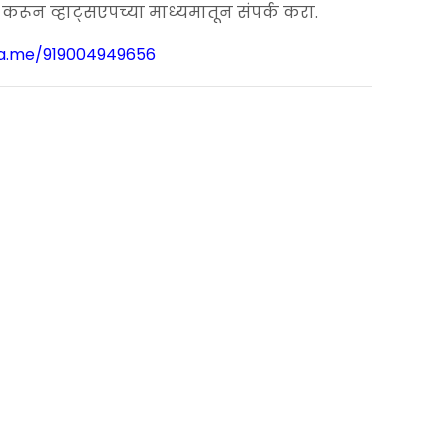
.
ून व्हाट्सएपच्या माध्यमातून संपर्क करा.
wa.me/919004949656