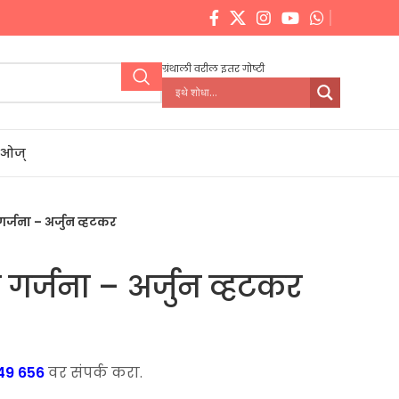
ग्रंथाली वरील इतर गोष्टी
डिओज्
र्जना – अर्जुन व्हटकर
 गर्जना – अर्जुन व्हटकर
nt
49 656
वर संपर्क करा.