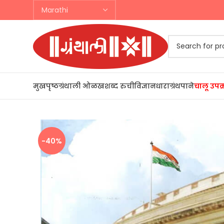
मुखपृष्ठ
ग्रंथाली ओळख
शब्द रुची
विज्ञानधारा
ग्रंथपाने
-40%