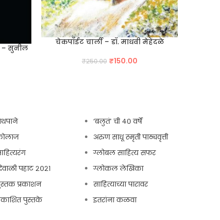
आ
चेकपॉईट चार्ली – डॉ. माधवी मेहेंदळे
 – सुनील
Original
Current
₹
150.00
₹
250.00
price
price
rrent
was:
is:
ice
₹250.00.
₹150.00.
40.00.
्रंथपाने
‘बलुतं’ ची ४० वर्षे
कोलाज
अरुण साधू स्मृती पाठ्यवृत्ती
ाहित्यरंग
ग्लोबल साहित्य सफर
िवाळी पहाट २०२१
ग्लोकल लेखिका
ुस्तक प्रकाशन
साहित्याच्या पारावर
्रकाशित पुस्तके
इतरांना कळवा