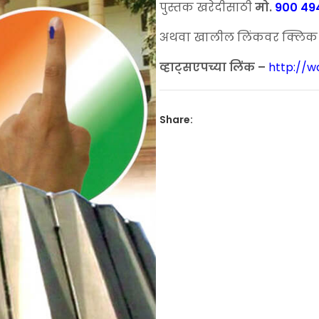
पुस्तक खरेदीसाठी
मो.
900 49
was:
is:
₹200.00.
₹120.
अथवा खालील लिंकवर क्लिक कर
व्हाट्सएपच्या लिंक –
http://
Share: