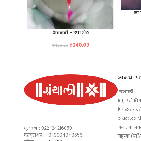
ना 
अवनवी – उषा शेठ
Original
Current
₹
240.00
₹
400.00
price
price
was:
is:
₹400.00.
₹240.00.
आमचा पत्
ग्रंथाली
१०१, १/बी विंग
पिंपळेश्वर क
टायकलवाडी, 
मनोरमा नगर
दुरध्वनी : 022-24216050
व्हॉट्सअप : +91 9004949656
माटुंगा (पश्