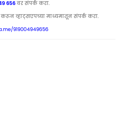
49 656
वर संपर्क करा.
00.
ून व्हाट्सएपच्या माध्यमातून संपर्क करा.
wa.me/919004949656