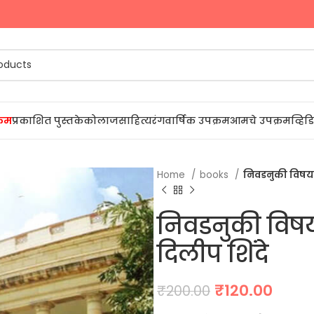
प्रकाशित पुस्तके
कोलाज
साहित्यरंग
वार्षिक उपक्रम
आमचे उपक्रम
व्हि
Home
books
निवडनुकी विषयक 
निवडनुकी विषय
दिलीप शिंदे
Original
Curr
₹
120.00
₹
200.00
price
price