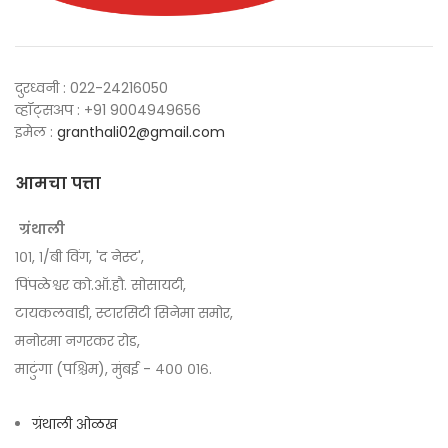
दुरध्वनी : 022-24216050
व्हॉट्सअप : +91 9004949656
इमेल :
granthali02@gmail.com
आमचा पत्ता
ग्रंथाली
१०१, १/बी विंग, 'द नेस्ट',
पिंपळेश्वर को.ऑ.हौ. सोसायटी,
टायकलवाडी, स्टारसिटी सिनेमा समोर,
मनोरमा नगरकर रोड,
माटुंगा (पश्चिम), मुंबई - ४०० ०१६.
ग्रंथाली ओळख