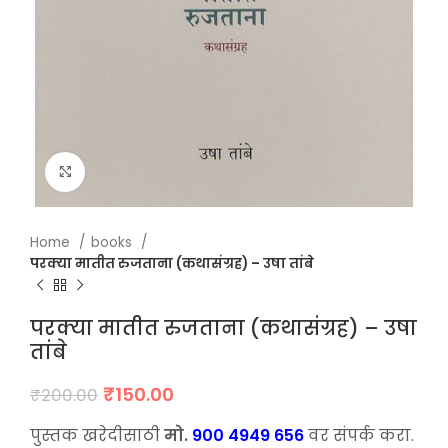
Click to enlarge
Home
books
परक्या मातीत रुजताना (कथासंग्रह) – उषा तांबे
परक्या मातीत रुजताना (कथासंग्रह) – उषा
तांबे
Original
Current
₹
150.00
₹
200.00
price
price
was:
is:
पुस्तक खरेदीसाठी
मो.
900 4949 656
वर संपर्क करा.