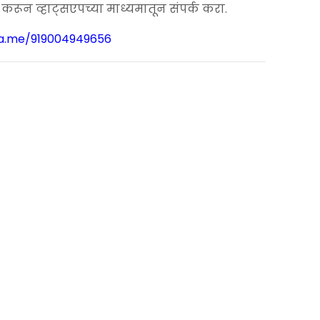
.00.
ून व्हाट्सएपच्या माध्यमातून संपर्क करा.
wa.me/919004949656