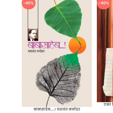
-40%
-40%
एका श
बाबासाहेब……! यशवंत मनोहर