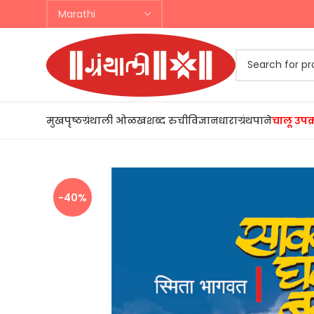
मुखपृष्ठ
ग्रंथाली ओळख
शब्द रुची
विज्ञानधारा
ग्रंथपाने
चालू उपक
-40%