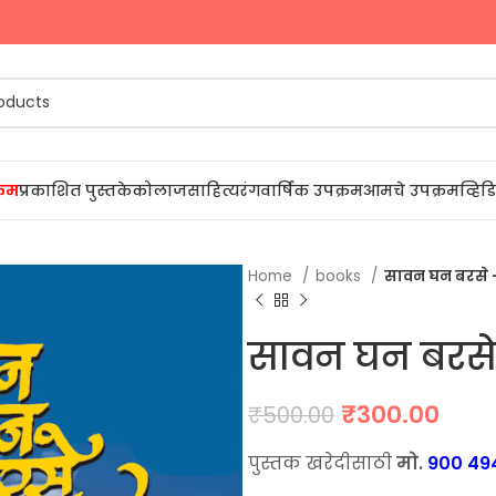
्रम
प्रकाशित पुस्तके
कोलाज
साहित्यरंग
वार्षिक उपक्रम
आमचे उपक्रम
व्हि
Home
books
सावन घन बरसे 
सावन घन बरसे
Original
Curr
₹
300.00
₹
500.00
price
pric
पुस्तक खरेदीसाठी
मो.
900 49
was:
is: