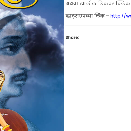
₹500.00.
₹300
अथवा खालील लिंकवर क्लिक कर
व्हाट्सएपच्या लिंक –
http://
Share: