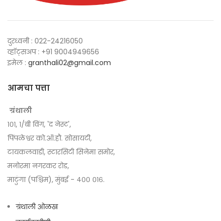
दुरध्वनी : 022-24216050
व्हॉट्सअप : +91 9004949656
इमेल :
granthali02@gmail.com
आमचा पत्ता
ग्रंथाली
१०१, १/बी विंग, 'द नेस्ट',
पिंपळेश्वर को.ऑ.हौ. सोसायटी,
टायकलवाडी, स्टारसिटी सिनेमा समोर,
मनोरमा नगरकर रोड,
माटुंगा (पश्चिम), मुंबई - ४०० ०१६.
ग्रंथाली ओळख