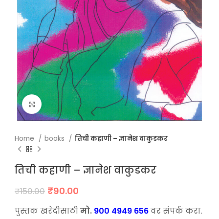
Click to enlarge
Home
books
तिची कहाणी – ज्ञानेश वाकुडकर
तिची कहाणी – ज्ञानेश वाकुडकर
Original
Current
₹
90.00
₹
150.00
price
price
was:
is:
पुस्तक खरेदीसाठी
मो.
900 4949 656
वर संपर्क करा.