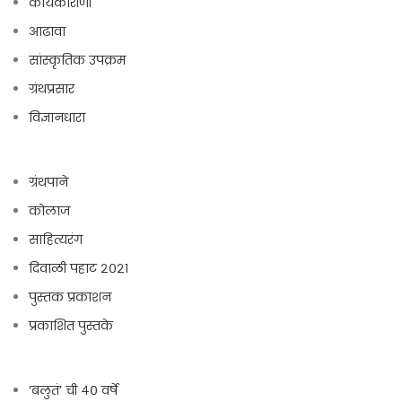
कार्यकारीणी
आढावा
सांस्कृतिक उपक्रम
ग्रंथप्रसार
विज्ञानधारा
ग्रंथपाने
कोलाज
साहित्यरंग
दिवाळी पहाट २०२१
पुस्तक प्रकाशन
प्रकाशित पुस्तके
‘बलुतं’ ची ४० वर्षे