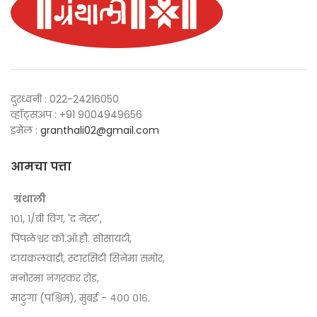
दुरध्वनी : 022-24216050
व्हॉट्सअप : +91 9004949656
इमेल :
granthali02@gmail.com
आमचा पत्ता
ग्रंथाली
१०१, १/बी विंग, 'द नेस्ट',
पिंपळेश्वर को.ऑ.हौ. सोसायटी,
टायकलवाडी, स्टारसिटी सिनेमा समोर,
मनोरमा नगरकर रोड,
माटुंगा (पश्चिम), मुंबई - ४०० ०१६.