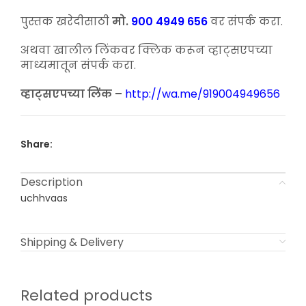
price
price
was:
is:
पुस्तक खरेदीसाठी
मो.
900 4949 656
वर संपर्क करा.
₹200.00.
₹150.00.
अथवा खालील लिंकवर क्लिक करून व्हाट्सएपच्या
माध्यमातून संपर्क करा.
व्हाट्सएपच्या लिंक –
http://wa.me/919004949656
Share:
Description
uchhvaas
Shipping & Delivery
Related products