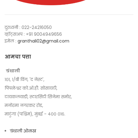
दुरध्वनी : 022-24216050
व्हॉट्सअप : +91 9004949656
इमेल :
granthali02@gmail.com
आमचा पत्ता
ग्रंथाली
१०१, १/बी विंग, 'द नेस्ट',
पिंपळेश्वर को.ऑ.हौ. सोसायटी,
टायकलवाडी, स्टारसिटी सिनेमा समोर,
मनोरमा नगरकर रोड,
माटुंगा (पश्चिम), मुंबई - ४०० ०१६.
ग्रंथाली ओळख