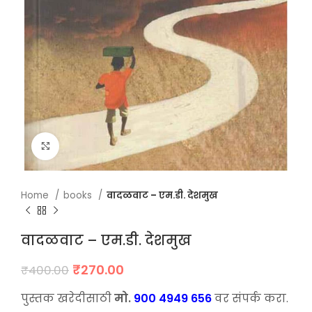
Click to enlarge
Home
books
वादळवाट – एम.डी. देशमुख
वादळवाट – एम.डी. देशमुख
Original
Current
₹
270.00
₹
400.00
price
price
was:
is:
पुस्तक खरेदीसाठी
मो.
900 4949 656
वर संपर्क करा.