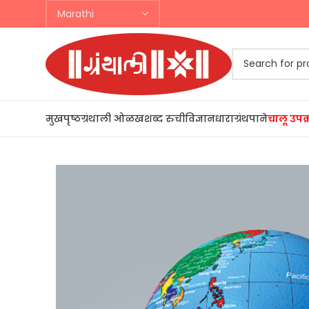
मुखपृष्ठ
ग्रंथाली ओळख
शब्द रुची
विज्ञानधारा
ग्रंथपाने