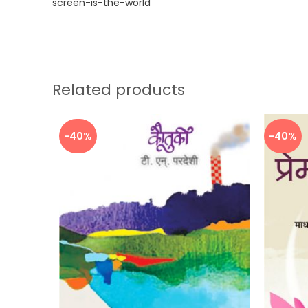
screen-is-the-world
Related products
-40%
-40%