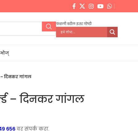
ग्रंथाली वरील इतर गोष्टी
डिओज्
ल्ड – दिनकर गांगल
र्ल्ड – दिनकर गांगल
49 656
वर संपर्क करा.