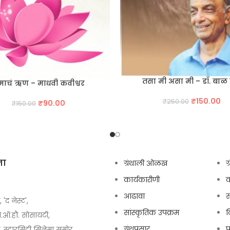
तसा मी असा मी – डॉ. बाळ 
रेमाचं ऋण – माधवी कवीश्वर
Original
Cu
₹
150.00
₹
250.00
Original
Current
₹
90.00
₹
150.00
price
pr
price
price
was:
is:
was:
is:
₹250.00.
₹1
₹150.00.
₹90.00.
ता
ग्रंथाली ओळख
ग
कार्यकारीणी
आढावा
स
, 'द नेस्ट',
सांस्कृतिक उपक्रम
द
ो.ऑ.हौ. सोसायटी,
ग्रंथप्रसार
प
स्टारसिटी सिनेमा समोर,