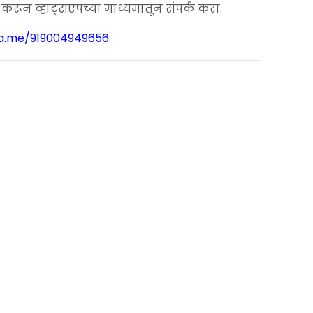
ून व्हाट्सएपच्या माध्यमातून संपर्क करा.
wa.me/919004949656