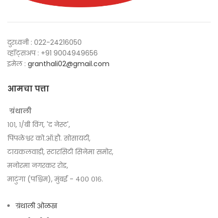
दुरध्वनी : 022-24216050
व्हॉट्सअप : +91 9004949656
इमेल :
granthali02@gmail.com
आमचा पत्ता
ग्रंथाली
१०१, १/बी विंग, 'द नेस्ट',
पिंपळेश्वर को.ऑ.हौ. सोसायटी,
टायकलवाडी, स्टारसिटी सिनेमा समोर,
मनोरमा नगरकर रोड,
माटुंगा (पश्चिम), मुंबई - ४०० ०१६.
ग्रंथाली ओळख