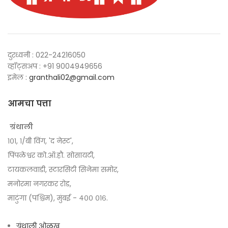
दुरध्वनी : 022-24216050
व्हॉट्सअप : +91 9004949656
इमेल :
granthali02@gmail.com
आमचा पत्ता
ग्रंथाली
१०१, १/बी विंग, 'द नेस्ट',
पिंपळेश्वर को.ऑ.हौ. सोसायटी,
टायकलवाडी, स्टारसिटी सिनेमा समोर,
मनोरमा नगरकर रोड,
माटुंगा (पश्चिम), मुंबई - ४०० ०१६.
ग्रंथाली ओळख