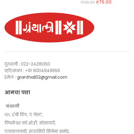
Original
Current
₹
75.00
₹
125.00
was:
is:
price
price
₹400.00.
₹240.00.
was:
is:
₹125.00.
₹75.00.
दुरध्वनी : 022-24216050
व्हॉट्सअप : +91 9004949656
इमेल :
granthali02@gmail.com
आमचा पत्ता
ग्रंथाली
१०१, १/बी विंग, 'द नेस्ट',
पिंपळेश्वर को.ऑ.हौ. सोसायटी,
टायकलवाडी, स्टारसिटी सिनेमा समोर,