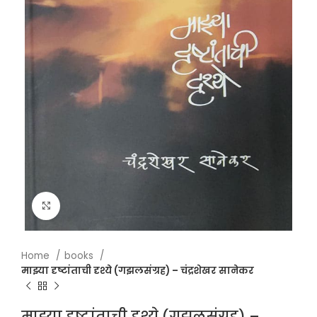
Click to enlarge
Home
books
माझ्या दृष्टांताची दृश्ये (गझलसंग्रह) – चंद्रशेखर सानेकर
माझ्या दृष्टांताची दृश्ये (गझलसंग्रह) –