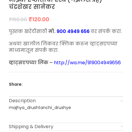
चंद्रशेखर सानेकर
Original
Current
₹
120.00
₹
150.00
price
price
was:
is:
पुस्तक खरेदीसाठी
मो.
900 4949 656
वर संपर्क करा.
₹150.00.
₹120.00.
अथवा खालील लिंकवर क्लिक करून व्हाट्सएपच्या
माध्यमातून संपर्क करा.
व्हाट्सएपच्या लिंक –
http://wa.me/919004949656
Share:
Description
majhya_drushtanchi_drushye
Shipping & Delivery