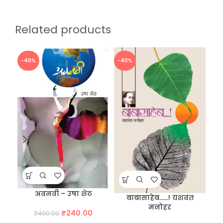
Related products
-40%
-40%
-4
हृद
अवनवी – उषा शेठ
बाबासाहेब……! यशवंत
मनोहर
Original
Current
₹
240.00
₹
400.00
price
price