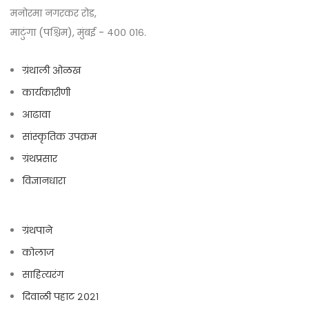
मनोरमा नगरकर रोड,
माटुंगा (पश्चिम), मुंबई - ४०० ०१६.
ग्रंथाली ओळख
कार्यकारीणी
आढावा
सांस्कृतिक उपक्रम
ग्रंथप्रसार
विज्ञानधारा
ग्रंथपाने
कोलाज
साहित्यरंग
दिवाळी पहाट २०२१