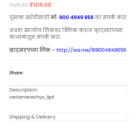
Original
Current
₹
105.00
₹
125.00
price
price
was:
is:
पुस्तक खरेदीसाठी
मो.
900 4949 656
वर संपर्क करा.
₹125.00.
₹105.00.
अथवा खालील लिंकवर क्लिक करून व्हाट्सएपच्या
माध्यमातून संपर्क करा.
व्हाट्सएपच्या लिंक –
http://wa.me/919004949656
Share:
Description
vartamanachya_lipit
Shipping & Delivery