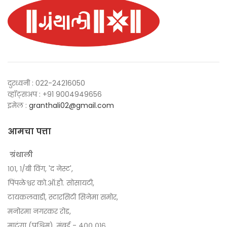
₹400.00.
₹240.00.
₹125.00.
₹75.00.
दुरध्वनी : 022-24216050
व्हॉट्सअप : +91 9004949656
इमेल :
granthali02@gmail.com
आमचा पत्ता
ग्रंथाली
१०१, १/बी विंग, 'द नेस्ट',
पिंपळेश्वर को.ऑ.हौ. सोसायटी,
टायकलवाडी, स्टारसिटी सिनेमा समोर,
मनोरमा नगरकर रोड,
माटुंगा (पश्चिम), मुंबई - ४०० ०१६.