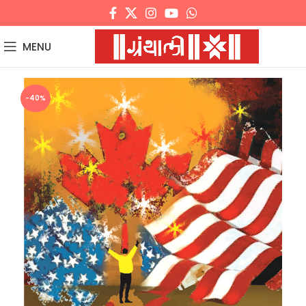
MENU
-40%