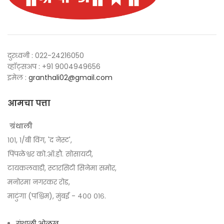
दुरध्वनी : 022-24216050
व्हॉट्सअप : +91 9004949656
इमेल :
granthali02@gmail.com
आमचा पत्ता
ग्रंथाली
१०१, १/बी विंग, 'द नेस्ट',
पिंपळेश्वर को.ऑ.हौ. सोसायटी,
टायकलवाडी, स्टारसिटी सिनेमा समोर,
मनोरमा नगरकर रोड,
माटुंगा (पश्चिम), मुंबई - ४०० ०१६.
ग्रंथाली ओळख