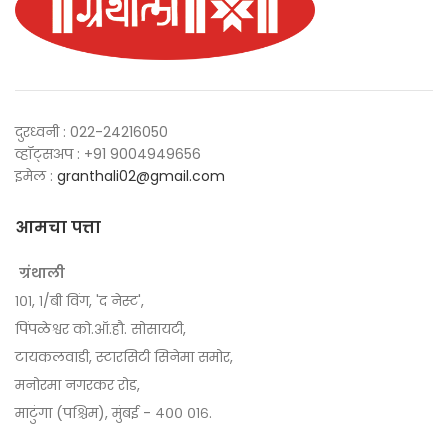
दुरध्वनी : 022-24216050
व्हॉट्सअप : +91 9004949656
इमेल :
granthali02@gmail.com
आमचा पत्ता
ग्रंथाली
१०१, १/बी विंग, 'द नेस्ट',
पिंपळेश्वर को.ऑ.हौ. सोसायटी,
टायकलवाडी, स्टारसिटी सिनेमा समोर,
मनोरमा नगरकर रोड,
माटुंगा (पश्चिम), मुंबई - ४०० ०१६.